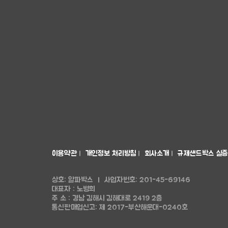
이용약관
l
개인정보 처리방침
l
회사소개
l
규제샌드박스 실증
상호: 알파박스
l
사업자번호: 201-45-69146
대표자 : 노병희
주 소 : 경남 김해시 김해대로 2419 2층
통신판매업신고: 제 2017-부산해운대-0240호