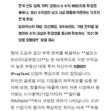
한국 선도 업체:
위탁 경영(2:8 수익 배분)으로 확장은
빠르나,
본사 수익성이 낮고 시설 매출에 의존
하는 구조적
한계 존재.
알파박스의 해법:
자산매입, 하이브리드, 가맹 전략을 병
행하여
수익 내실과 확장성
을 동시에 확보하는 '자산 매
입형 프롭테크' 모델 제시.
현대 도심의 공간 부족 문제를 해결하는 **셀프스
토리지(공유창고)**는 전 세계적으로 가장 수익성
이 높은 부동산 대체 투자 자산이자
프롭테크
산업의 핵심으로 자리 잡았습니다.
(PropTech)
하지만 글로벌 리딩 기업들의 재무제표를 심층 분
석해 보면, 창출하는 매출액 대비 자본 시장에서 평
가받는 시가총액(기업가치)의 **'멀티플
(Multiple)'**에서 극명한 격차가 나타납니다. 이러
한 기업가치 평가의 핵심적인 차이는 바로 **'부동