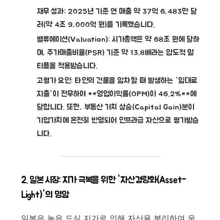
재무 성과:
2025년 기준 연 매출 약 37억 6,483만 달
러(약 4조 9,000억 원)를 기록했습니다.
밸류에이션(Valuation):
시가총액은 약 68조 원에 달하
며,
주가매출비율(PSR) 기준 약 13.8배
라는 압도적 멀
티플을 적용받습니다.
고평가 요인:
타인의 건물을 임차할 때 발생하는 '임대료
지출'이 전무하여 **영업이익률(OPM)이 46.2%**에
달합니다. 또한, 부동산 가치 상승(Capital Gain)분이
기업가치에 온전히 반영되어 인프라급 자산으로 평가받습
니다.
2. 일본 시장: 지가 극복을 위한 '자산경량화(Asset-
Light)'의 명암
일본은 높은 도심 지가로 인해 자산을 분리하여 운