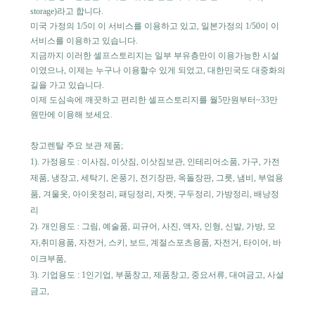
storage)라고 합니다. 
미국 가정의 1/5이 이 서비스를 이용하고 있고, 
일본가정의 1/50이 이 
서비스를 이용하고 있습니다.
지금까지 이러한 셀프스토리지는 일부 부유층만이 이용가능한 시설
이였으나, 이제는 누구나 이용할수 있게 되었고, 대한민국도 대중화의 
길을 가고 있습니다.
이제 도심속에 깨끗하고 편리한 셀프스토리지를 월5만원부터~33만
원만에 이용해 보세요.
창고렌탈 주요 보관 제품;
1). 가정용도 : 이사짐, 이삿짐, 이삿짐보관, 인테리어소품, 가구, 가전
제품, 냉장고, 세탁기, 온풍기, 전기장판, 옥돌장판, 그릇, 냄비, 부엌용
품, 겨울옷, 아이옷정리, 패딩정리, 자켓, 구두정리, 가방정리, 배낭정
리
2). 개인용도 : 그림, 예술품, 피규어, 사진, 액자, 인형, 신발, 가방, 모
자,취미용품, 자전거, 스키, 보드, 계절스포츠용품, 자전거, 타이어, 바
이크부품, 
3). 기업용도 : 1인기업, 부품창고, 제품창고, 중요서류, 대여금고, 사설
금고, 