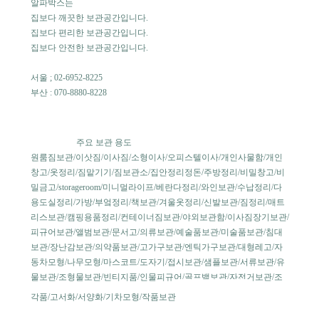
알파박스는 
집보다
 깨끗한 보관공간입니다.
집보다 편리한 보관공간입니다.
집보다 안전한 보관공간입니다.
서울 ; 02-6952-8225
부산 : 070-8880-8228
탈하
주요 보관 용도
원룸짐보관/이삿짐/이사짐/소형이사/오피스텔이사/개인사물함/개인
창고/옷정리/짐맡기기/짐보관소/집안정리정돈/주방정리/비밀창고/비
밀금고/storageroom/미니멀라이프/베란다정리/와인보관/수납정리/다
용도실정리/가방/부엌정리/책보관/겨울옷정리/신발보관/짐정리/매트
리스보관/캠핑용품정리/컨테이너짐보관/야외보관함/이사짐장기보관/
피규어보관/앨범보관/문서고/의류보관/예술품보관/미술품보관/침대
보관/장난감보관/의약품보관/고가구보관/엔틱가구보관/대형레고/자
동차모형/나무모형/마스코트/도자기/접시보관/샘플보관/서류보관/유
물보관/조형물보관/빈티지품/인물피규어/골프백보관/자전거보관/조
는 시대
각품/고서화/서양화/기차모형/작품보관