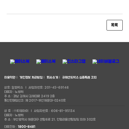
목록
이용약관
l
개인정보 처리방침
l
회사소개
l
규제샌드박스 실증특례 고지
상호: 알파박스
l
사업자번호: 201-45-69146
대표자 : 노병희
주 소 : 경남 김해시 김해대로 2419 2층
통신판매업신고: 제 2017-부산해운대-0240호
상 호 : ㈜티엠아이
l
사업자번호 : 606-81-95134
대표자 : 노병희
주 소 : 부산광역시 해운대구 센텀6로 21, 인텔리움센텀빌딩 지하 302호
대표전화 :
1800-8481