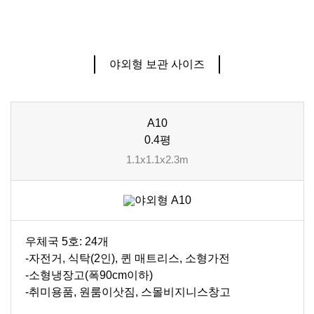
야외형 보관 사이즈
A10
0.4평
1.1x1.1x2.3m
우체국 5호: 24개
-자전거, 식탁(2인), 퀸 매트리스, 소형가전
-소형냉장고(폭90cm이하)
-취미용품, 원룸이삿짐, 스몰비지니스창고