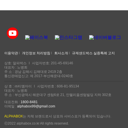
이용약관
l
개인정보 처리방침
l
회사소개
l
규제샌드박스 실증특례 고지
상호: 알파박스
l
사업자번호: 201-45-69146
대표자 : 노병희
주 소 : 경남 김해시 김해대로 2419 2층
통신판매업신고: 제 2017-부산해운대-0240호
상 호 : ㈜티엠아이
l
사업자번호 : 606-81-95134
대표자 : 노병희
주 소 : 부산광역시 해운대구 센텀6로 21, 인텔리움센텀빌딩 지하 302호
대표전화 :
1800-8481
이메일 :
alphabox99@gmail.com
ALPHABOX
는 자체 브랜드로서 상표와 서비스표가 등록되어 있습니다.
ⓒ2022 alphabox.co.kr All rights reserved.