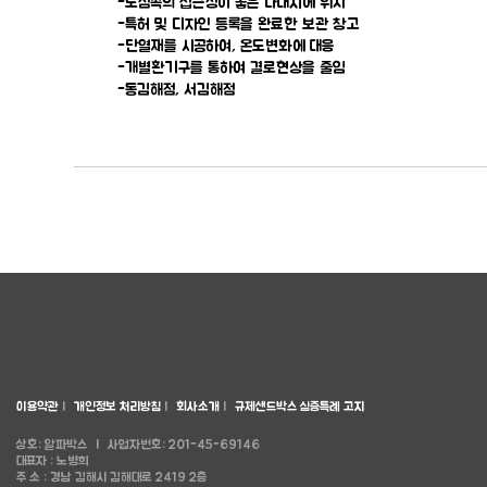
-도심속의 접근성이 좋은 나대지에 위치
-특허 및 디자인 등록을 완료한 보관 창고
-단열재를 시공하여, 온도변화에 대응
-개별환기구를 통하여 결로현상을 줄임
-동김해점, 서김해점
이용약관
l
개인정보 처리방침
l
회사소개
l
규제샌드박스 실증특례 고지
상호: 알파박스
l
사업자번호: 201-45-69146
대표자 : 노병희
주 소 : 경남 김해시 김해대로 2419 2층