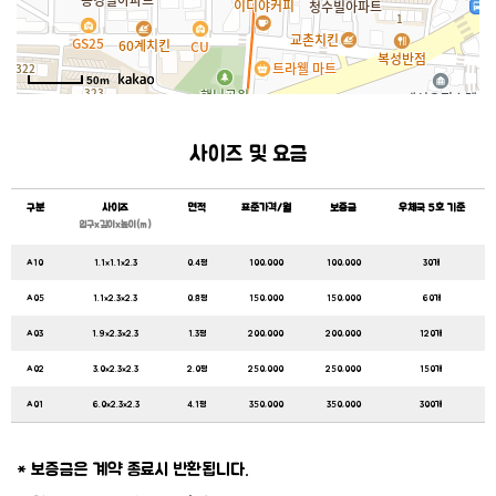
50m
사이즈 및 요금
구분
사이즈
면적
표준가격/월
보증금
우체국 5호 기준
입구x깊이x높이(m)
A10
1.1x1.1x2.3
0.4평
100,000
100,000
30개
A05
1.1x2.3x2.3
0.8평
150,000
150,000
60개
A03
1.9x2.3x2.3
1.3평
200,000
200,000
120개
A02
3.0x2.3x2.3
2.0평
250,000
250,000
150개
A01
6.0x2.3x2.3
4.1평
350,000
350,000
300개
* 보증금은 계약 종료시 반환됩니다.